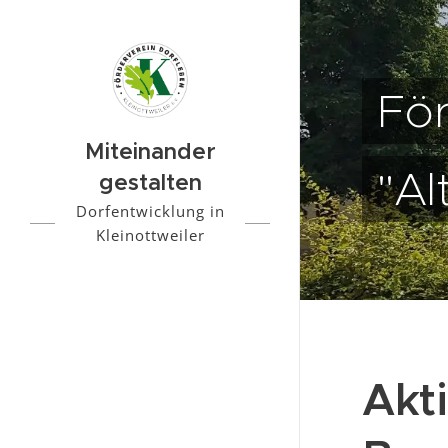
För
Miteinander
"Al
gestalten
Dorfentwicklung in
Kleinottweiler
Akt