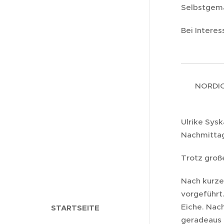
Selbstgema
Bei Intere
NORDIC 
TEMP
Ulrike Sysk
Nachmittag
Trotz groß
Nach kurze
vorgeführt
Eiche. Nac
STARTSEITE
geradeaus 