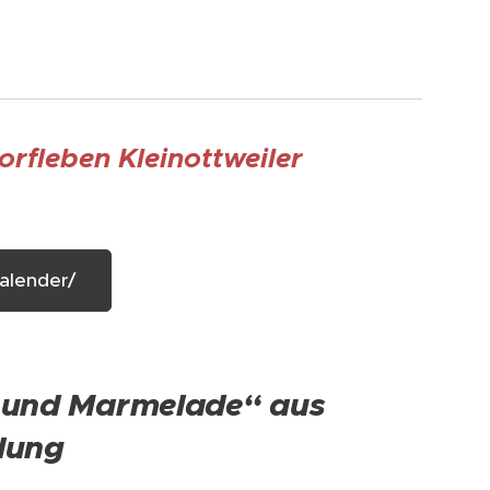
orfleben Kleinottweiler
alender/
s und Marmelade“ aus
llung