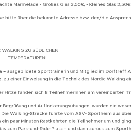
chte Marmelade - Großes Glas 3,50€, - Kleines Glas 2,50€
sse bitte über die bekannte Adresse bzw. den/die Ansprec
WALKING ZU SÜDLICHEN
ERATUREN!
a – ausgebildete Sporttrainerin und Mitglied im Dorftreff
, zu einer Einweisung in die Technik des Nordic Walking e
er Hitze fanden sich 8 TeilnehmerInnen am vereinbarten T
r Begrüßung und Auflockerungsübungen, wurden die wesent
. Die Walking-Strecke führte vom ASV- Sportheim aus übe
h ein paar Minuten Rastkehrten die Teilnehmer um und gin
bis zum Park-und-Ride-Platz – und dann zurück zum Sporth